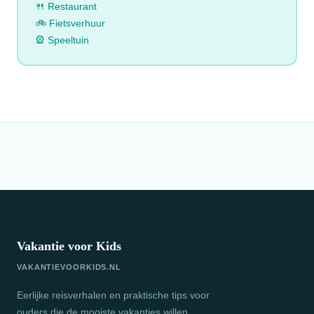
🍴 Restaurant
🚲 Fietsverhuur
🎡 Speeltuin
Vakantie voor Kids
VAKANTIEVOORKIDS.NL
Eerlijke reisverhalen en praktische tips voor
ouders die de mooiste vakanties willen