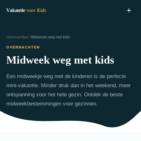
+
Vakantie
voor Kids
Blogs
Overnachten
/
Midweek weg met kids
Vakantie met kids
OVERNACHTEN
Bestemmingen
Midweek weg met kids
Alle bestemmingen
Overnachten
Nederland met kids
Alle overnachtingen
Uitjes
Een midweekje weg met de kinderen is de perfecte
België met kids
Vakantiepark voor kids
Alle uitjes
mini-vakantie. Minder druk dan in het weekend, meer
Over ons
ontspanning voor het hele gezin. Ontdek de beste
Duitsland met kids
Midweek weg met kids
Kindvriendelijke restaurants
midweekbestemmingen voor gezinnen.
Oostenrijk met kids
Weekend weg met kids
Kindvriendelijk musea
Campings voor kids
Binnenspeeltijd
🗺️ Ontdek parken op de kaart
Zwemparadijs