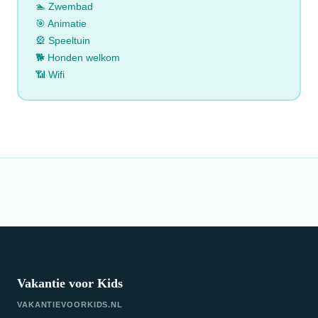
🏊 Zwembad
🎯 Animatie
🎡 Speeltuin
🐕 Honden welkom
📶 Wifi
Vakantie voor Kids
VAKANTIEVOORKIDS.NL