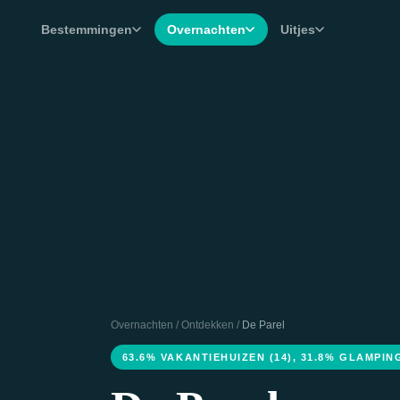
Bestemmingen
Overnachten
Uitjes
Overnachten
/
Ontdekken
/
De Parel
63.6% VAKANTIEHUIZEN (14), 31.8% GLAMPIN