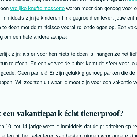
 een
vrolijke knuffelmascotte
waren meer dan genoeg voor ee
 inmiddels zijn je kinderen flink gegroeid en levert jouw ent
 te doen met de minidisco vooral rollende ogen op. Een vaka
g om een hele andere aanpak.
lijk zijn: als er voor hen niets te doen is, hangen ze het lie
hun telefoon. En een verveelde puber komt de sfeer voor jou
n goede. Geen paniek! Er zijn gelukkig genoeg parken die de
ppen. Wij zochten uit waar je moet zijn voor een vakantie vo
een vakantiepark écht tienerproof?
 10- tot 14-jarige weet je inmiddels dat de prioriteiten op rei
letten bij het selecteren van bestemmingen voor oudere kind