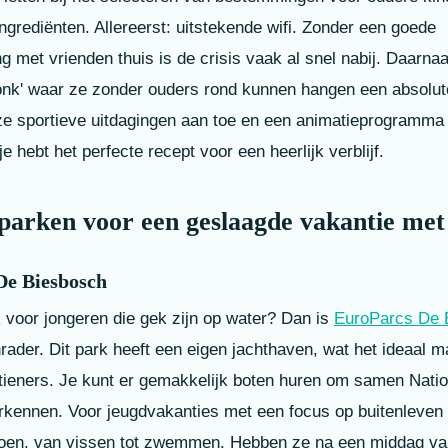
ngrediënten. Allereerst: uitstekende wifi. Zonder een goede
ng met vrienden thuis is de crisis vaak al snel nabij. Daarnaa
-honk' waar ze zonder ouders rond kunnen hangen een absolu
ze sportieve uitdagingen aan toe en een animatieprogramma d
e hebt het perfecte recept voor een heerlijk verblijf.
parken voor een geslaagde vakantie met 
De Biesbosch
 voor jongeren die gek zijn op water? Dan is
EuroParcs De 
rader. Dit park heeft een eigen jachthaven, wat het ideaal m
tieners. Je kunt er gemakkelijk boten huren om samen Nati
rkennen. Voor jeugdvakanties met een focus op buitenleven i
doen, van vissen tot zwemmen. Hebben ze na een middag va