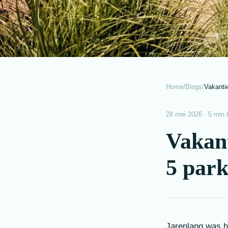
Home
/
Blogs
/
Vakantie
28 mei 2026 · 5 min l
Vakant
5 park
Jarenlang was h