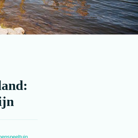
land:
ijn
nenspeeltuin
,