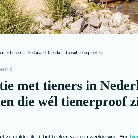
 met tieners in Nederland: 5 parken die wél tienerproof zijn
eestijd
ie met tieners in Neder
en die wél tienerproof z
et zo makkelijk bij het boeken van een weekje weg. Een
bin