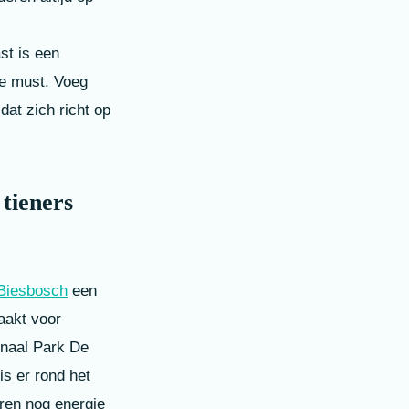
st is een
te must. Voeg
at zich richt op
tieners
Biesbosch
een
aakt voor
onaal Park De
s er rond het
ren nog energie