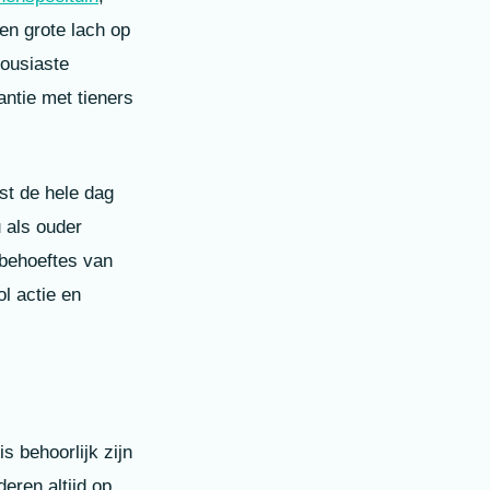
n grote lach op
housiaste
ntie met tieners
fst de hele dag
 als ouder
 behoeftes van
l actie en
s behoorlijk zijn
eren altijd op