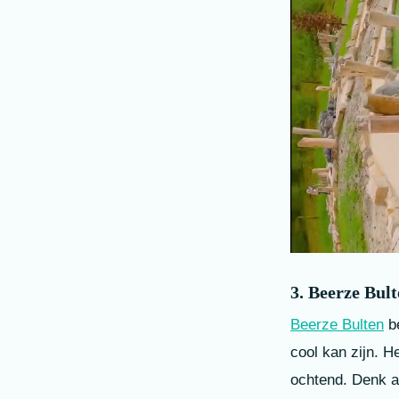
3. Beerze Bul
Beerze Bulten
be
cool kan zijn. H
ochtend. Denk aa