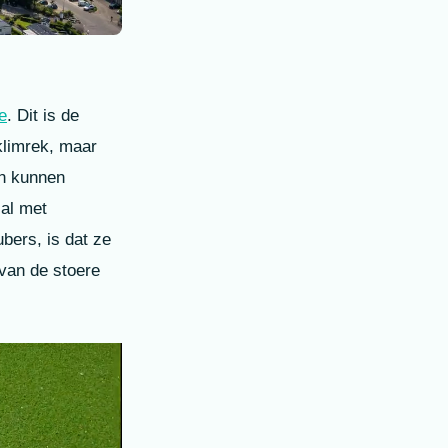
e
. Dit is de
klimrek, maar
en kunnen
Hal met
bers, is dat ze
 van de stoere