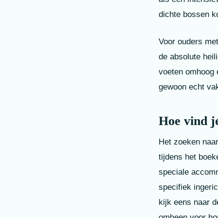
dichte bossen ko
Voor ouders met
de absolute heili
voeten omhoog en
gewoon echt vak
Hoe vind je
Het zoeken naar
tijdens het boek
speciale accomm
specifiek ingeri
kijk eens naar d
omheen voor hond