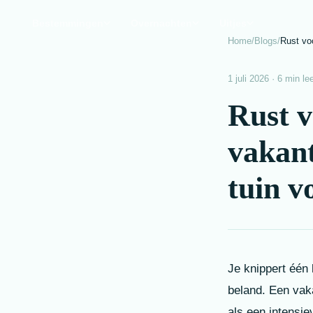
Bestemmingen
Overnachten
Uitjes
Home
/
Blogs
/
Rust vo
1 juli 2026 · 6 min lee
Rust v
vakan
tuin v
Je knippert één
beland. Een vaka
als een intensie