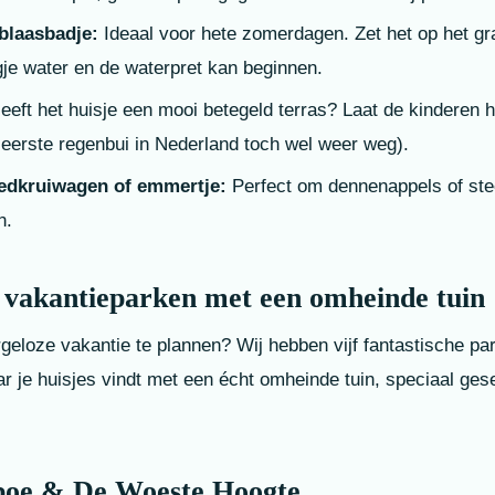
blaasbadje:
Ideaal voor hete zomerdagen. Zet het op het gr
gje water en de waterpret kan beginnen.
eft het huisje een mooi betegeld terras? Laat de kinderen h
e eerste regenbui in Nederland toch wel weer weg).
edkruiwagen of emmertje:
Perfect om dennenappels of stee
n.
e vakantieparken met een omheinde tuin
geloze vakantie te plannen? Wij hebben vijf fantastische pa
ar je huisjes vindt met een écht omheinde tuin, speciaal ges
boe & De Woeste Hoogte