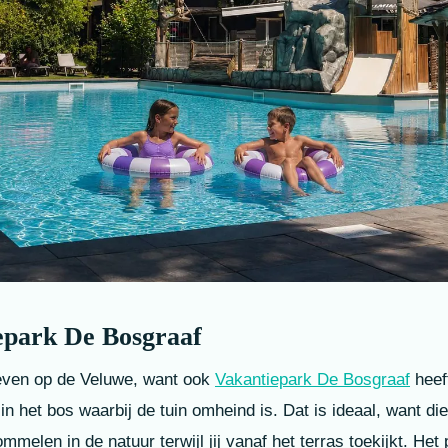
epark De Bosgraaf
even op de Veluwe, want ook
Vakantiepark De Bosgraaf
heef
 het bos waarbij de tuin omheind is. Dat is ideaal, want di
melen in de natuur terwijl jij vanaf het terras toekijkt. Het 