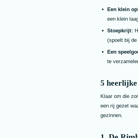
Een klein op
een klein laa
Stoepkrijt:
He
(spoelt bij d
Een speelgo
te verzamele
5 heerlijk
Klaar om die zor
een rij gezet wa
gezinnen.
1. De Rim