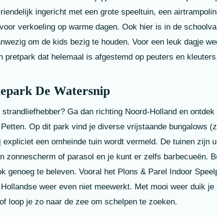
riendelijk ingericht met een grote speeltuin, een airtrampoli
oor verkoeling op warme dagen. Ook hier is in de schoolva
wezig om de kids bezig te houden. Voor een leuk dagje weg 
n pretpark dat helemaal is afgestemd op peuters en kleuters
iepark De Watersnip
 strandliefhebber? Ga dan richting Noord-Holland en ontdek
 Petten. Op dit park vind je diverse vrijstaande bungalows (
j expliciet een omheinde tuin wordt vermeld. De tuinen zijn u
en zonnescherm of parasol en je kunt er zelfs barbecueën. B
ook genoeg te beleven. Vooral het Plons & Parel Indoor Speel
 Hollandse weer even niet meewerkt. Met mooi weer duik je 
f loop je zo naar de zee om schelpen te zoeken.