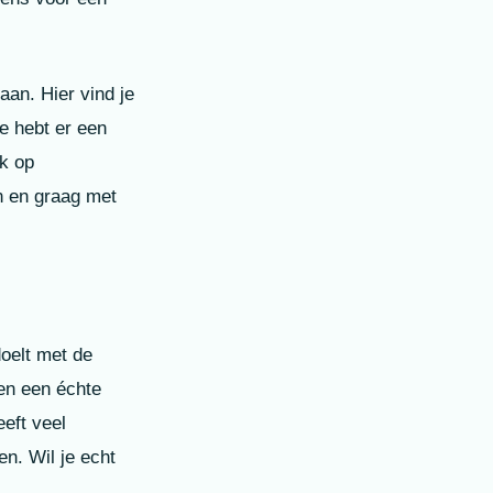
aan. Hier vind je
e hebt er een
jk op
jn en graag met
doelt met de
 en een échte
eft veel
n. Wil je echt