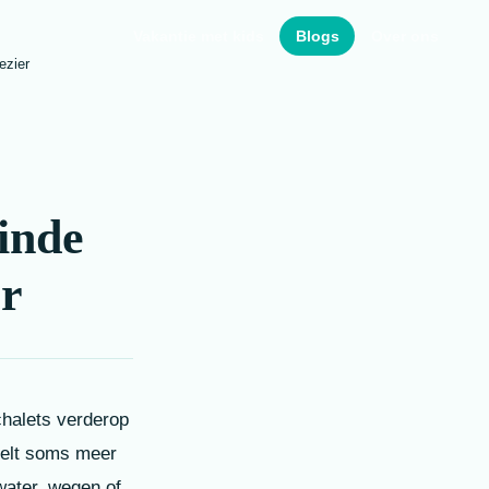
Vakantie met kids
Blogs
Over ons
ezier
inde
er
chalets verderop
voelt soms meer
water, wegen of