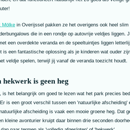
uter!
k Mölke
in Overijssel pakken ze het overigens ook heel slim 
erbungalows die in een rondje op autovrije veldjes liggen. J
met een overdekte veranda en de speeltuintjes liggen letterli
t is een fantastische oplossing als je kinderen wat ouder zi
et veldje spelen, terwijl jij vanaf de veranda toezicht houdt.
n hekwerk is geen heg
, is het belangrijk om goed te lezen wat het park precies be
 Er is een groot verschil tussen een 'natuurlijke afscheiding'
atuurlijke afscheiding is vaak een mooie groene heg. Dat ge
n kleine avonturier kruipt daar binnen drie seconden doorhee
 dan naar termen als 'volledig afgesloten' of 'hekwerk'.