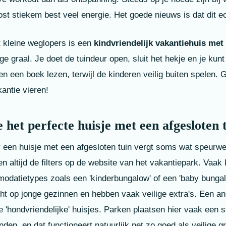
st stiekem best veel energie. Het goede nieuws is dat dit e
 kleine weglopers is een
kindvriendelijk vakantiehuis met
ge graal. Je doet de tuindeur open, sluit het hekje en je kunt 
 een boek lezen, terwijl de kinderen veilig buiten spelen. 
antie vieren!
 het perfecte huisje met een afgesloten 
 een huisje met een afgesloten tuin vergt soms wat speurwe
en altijd de filters op de website van het vakantiepark. Vaak k
odatietypes zoals een 'kinderbungalow' of een 'baby bungal
cht op jonge gezinnen en hebben vaak veilige extra's. Een an
e 'hondvriendelijke' huisjes. Parken plaatsen hier vaak een 
en, en dat functioneert natuurlijk net zo goed als veilige g