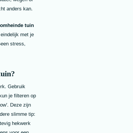
cht anders kan.
 omheinde tuin
eindelijk met je
Geen stress,
tuin?
rk. Gebruik
un je filteren op
ow'. Deze zijn
dere slimme tip:
stevig hekwerk
rens voor een