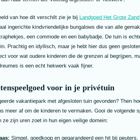
ld van hoe dit verschilt zie je bij
Landgoed Het Grote Zand
aal ingerichte kindvriendelijke bungalows die van alle gemak
 traphekjes, een commode en een babybadje. De tuin is echt
uin. Prachtig en idyllisch, maar je hebt hier dus geen geslot
fect voor wat oudere kinderen die de grenzen al begrijpen, m
eumes is een echt hekwerk vaak fijner.
tenspeelgoed voor in je privétuin
egeerde vakantiepark met afgesloten tuin gevonden? Then hoe
ens meer af om de kinderen te vermaken. Gooi de volgende sp
 ze zijn uren zoet in hun eigen veilige domein:
aas:
Simpel, goedkoop en gegarandeerd een hit bij peuters.