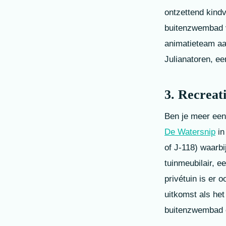
ontzettend kindv
buitenzwembad v
animatieteam aan
Julianatoren, ee
3. Recreat
Ben je meer een
De Watersnip
in
of J-118) waarbi
tuinmeubilair, e
privétuin is er 
uitkomst als het
buitenzwembad o