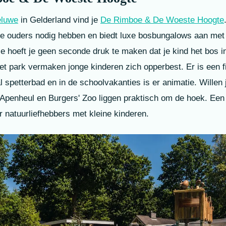
eluwe
in Gelderland vind je
De Rimboe & De Woeste Hoogte
ge ouders nodig hebben en biedt luxe bosbungalows aan met 
e hoeft je geen seconde druk te maken dat je kind het bos i
het park vermaken jonge kinderen zich opperbest. Er is een 
 spetterbad en in de schoolvakanties is er animatie. Willen j
 Apenheul en Burgers' Zoo liggen praktisch om de hoek. Een 
r natuurliefhebbers met kleine kinderen.