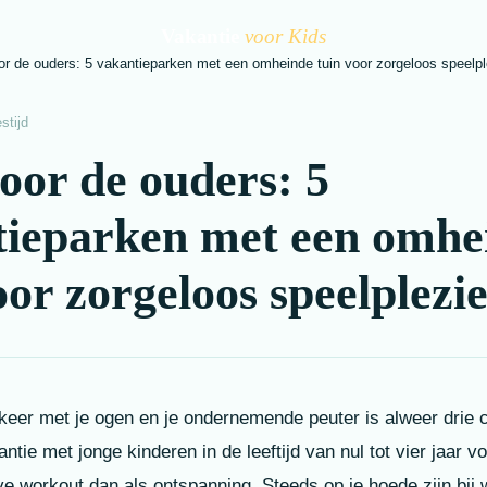
Vakantie
voor Kids
or de ouders: 5 vakantieparken met een omheinde tuin voor zorgeloos speelpl
stijd
oor de ouders: 5
tieparken met een omhe
oor zorgeloos speelplezi
 keer met je ogen en je ondernemende peuter is alweer drie 
ntie met jonge kinderen in de leeftijd van nul tot vier jaar 
ve workout dan als ontspanning. Steeds op je hoede zijn bij 