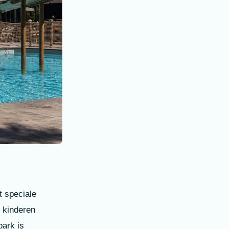
t speciale
e kinderen
park is