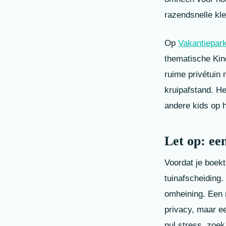
razendsnelle kle
Op
Vakantiepar
thematische Kind
ruime privétuin 
kruipafstand. He
andere kids op h
Let op: ee
Voordat je boekt
tuinafscheiding.
omheining. Een n
privacy, maar ee
nul stress, zoek