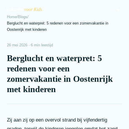
+
Vakantie
voor Kids
Home
/
Blogs
/
Berglucht en waterpret: 5 redenen voor een zomervakantie in
Blogs
Oostenrijk met kinderen
Vakantie met kids
26 mei 2026 · 6 min leestijd
Bestemmingen
Berglucht en waterpret: 5
Alle bestemmingen
Overnachten
redenen voor een
Nederland met kids
Alle overnachtingen
Uitjes
zomervakantie in Oostenrijk
België met kids
Vakantiepark voor kids
Alle uitjes
Over ons
met kinderen
Duitsland met kids
Midweek weg met kids
Kindvriendelijke restaurants
Oostenrijk met kids
Weekend weg met kids
Kindvriendelijk musea
Campings voor kids
Binnenspeeltijd
🗺️ Ontdek parken op de kaart
Zwemparadijs
Zij aan zij op een overvol strand bij vijfendertig
graden, terwijl de kinderen jengelen omdat het zand